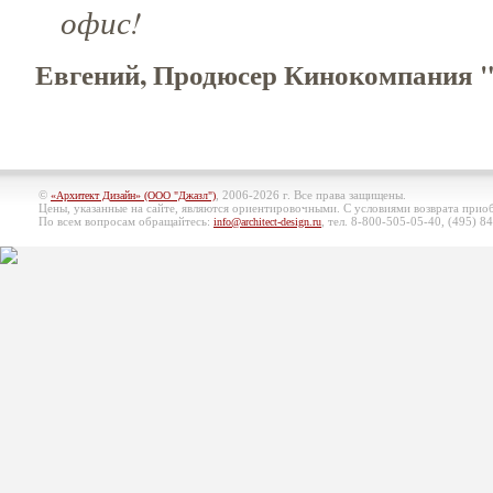
офис!
Евгений, Продюсер Кинокомпания
©
, 2006-2026 г. Все права защищены.
«Архитект Дизайн» (ООО "Джазл")
Цены, указанные на сайте, являются ориентировочными. С условиями возврата при
По всем вопросам обращайтесь:
, тел. 8-800-505-05-40, (495)
84
info@architect-design.ru