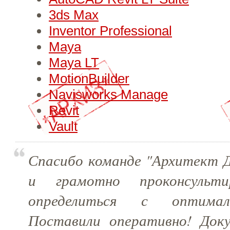
3ds Max
Inventor Professional
Maya
Maya LT
MotionBuilder
Navisworks Manage
Revit
Vault
Спасибо команде "Архитект Д
и грамотно проконсульти
определиться с оптимал
Поставили оперативно! Док