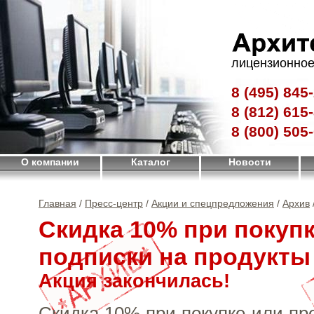
лицензионное
8 (495)
845-
8 (812)
615-
8 (800)
505-
О компании
Каталог
Новости
Главная
/
Пресс-центр
/
Акции и спецпредложения
/
Архив
Скидка 10% при покупк
подписки на продукты
Акция закончилась!
Скидка 10% при покупке или пр