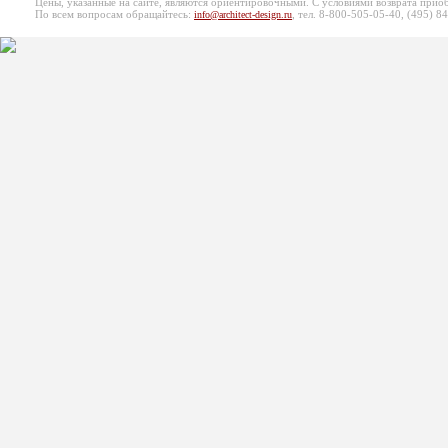
Цены, указанные на сайте, являются ориентировочными. С условиями возврата при
По всем вопросам обращайтесь:
, тел. 8-800-505-05-40, (495)
84
info@architect-design.ru