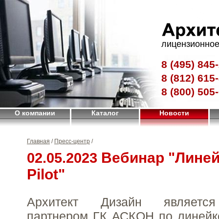
лицензионное
8 (495)
845-
8 (812)
615-
8 (800)
505-
О компании
Каталог
Новости
Главная
/
Пресс-центр
/
Вебинар "Лине
02.05.2023
Pilot"
Архитект Дизайн являетс
партнером ГК АСКОН по линейк