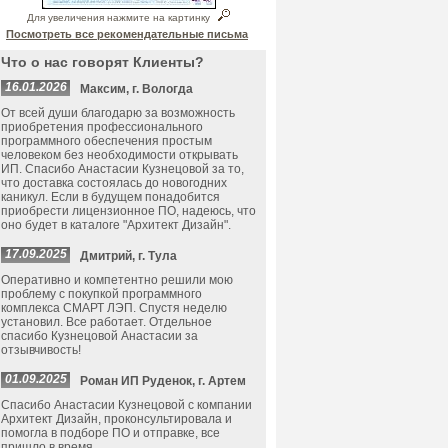
Для увеличения нажмите на картинку
Посмотреть все рекомендательные письма
Что о нас говорят Клиенты?
16.01.2026
Максим, г. Вологда
От всей души благодарю за возможность
приобретения профессионального
программного обеспечения простым
человеком без необходимости открывать
ИП. Спасибо Анастасии Кузнецовой за то,
что доставка состоялась до новогодних
каникул. Если в будущем понадобится
приобрести лицензионное ПО, надеюсь, что
оно будет в каталоге "Архитект Дизайн".
17.09.2025
Дмитрий, г. Тула
Оперативно и компетентно решили мою
проблему с покупкой программного
комплекса СМАРТ ЛЭП. Спустя неделю
установил. Все работает. Отдельное
спасибо Кузнецовой Анастасии за
отзывчивость!
01.09.2025
Роман ИП Руденок, г. Артем
Спасибо Анастасии Кузнецовой с компании
Архитект Дизайн, проконсультировала и
помогла в подборе ПО и отправке, все
пришло в время.