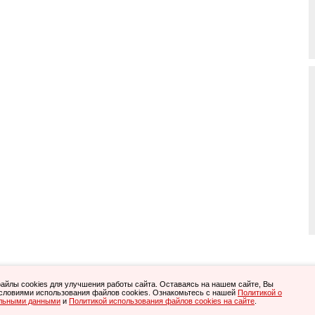
Все права защищены.
йлы cookies для улучшения работы сайта. Оставаясь на нашем сайте, Вы
очными. С условиями возврата приобретенного ПО Вы можете ознакомиться
.
словиями использования файлов cookies. Ознакомьтесь с нашей
Политикой о
здесь
, тел. 8-800-505-05-40, (495)
845-20-40
, (812)
615-81-20
.
альными данными
n.ru
и
Политикой использования файлов cookies на сайте
.