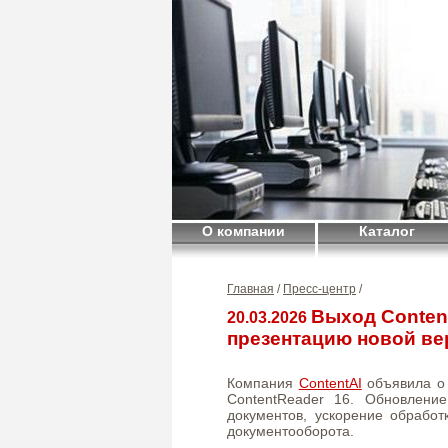
О компании
Каталог
Главная
/
Пресс-центр
/
Выход Content
20.03.2026
презентацию новой ве
Компания
ContentAI
объявила о 
ContentReader 16. Обновлени
документов, ускорение обрабо
документооборота.