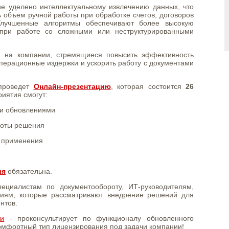
е уделено интеллектуальному извлечению данных, что
ь объем ручной работы при обработке счетов, договоров
 Улучшенные алгоритмы обеспечивают более высокую
 при работе со сложными или неструктурированными
н на компании, стремящиеся повысить эффективность
операционные издержки и ускорить работу с документами
 проведет
Онлайн-презентацию
, которая состоится
26
риятия смогут:
ми обновлениями
боты решения
ы применения
ия
обязательна.
ециалистам по документообороту, ИТ-руководителям,
иям, которые рассматривают внедрение решений для
нтов.
зи
- проконсультирует по функционалу обновленного
комфортный тип лицензирования под задачи компании!