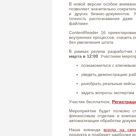
В новой версии особое внимани
позволяет значительно сократит
и других бизнес-документов.
точность распознавания даже
файлами.
ContentReader 16 ориентирова
внутренних процессов, снизить 
без увеличения штата.
В рамках релиза разработчик
марта в 12:00
. Участники мероп
познакомиться с ключевы
увидеть демонстрацию ра
разобрать реальные кейс
задать вопросы экспертам
Участие бесплатное,
Регистрац
Мероприятие будет полезно сп
финансовым отделам и компан
автоматизации обработки докуме
Наша команда
всегда на свя
продукта и подберет наиболее 