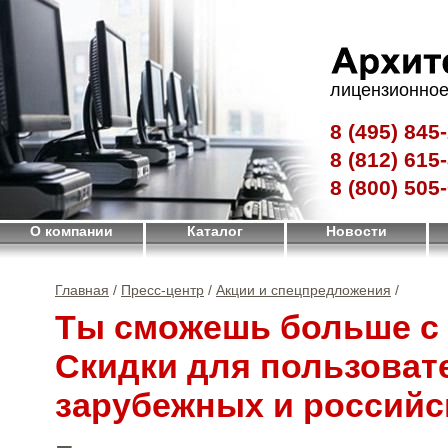
лицензионное
8 (495)
845-
8 (812)
615-
8 (800)
505-
О компании
Каталог
Новости
Главная
/
Пресс-центр
/
Акции и спецпредложения
/
Ты сможешь больше с 
Скидки для пользоват
зарубежных и российс