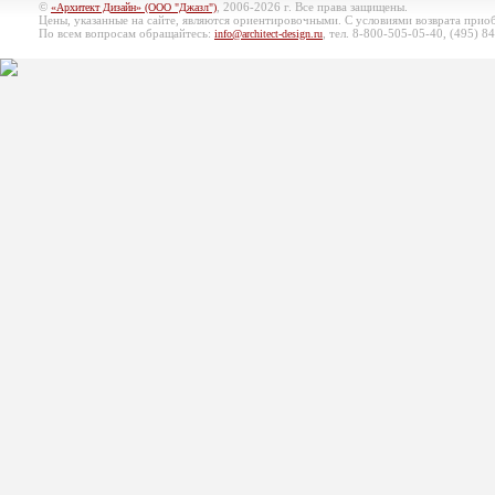
©
, 2006-2026 г. Все права защищены.
«Архитект Дизайн» (ООО "Джазл")
Цены, указанные на сайте, являются ориентировочными. С условиями возврата при
По всем вопросам обращайтесь:
, тел. 8-800-505-05-40, (495)
84
info@architect-design.ru