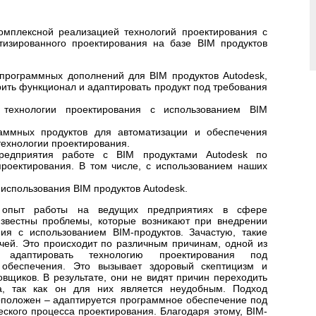
омплексной реализацией технологий проектирования с
тизированного проектирования на базе BIM продуктов
 программных дополнений для BIM продуктов Autodesk,
ить функционал и адаптировать продукт под требования
 технологии проектирования с использованием BIM
раммных продуктов для автоматизации и обеспечения
ехнологии проектирования.
предприятия работе с BIM продуктами Autodesk по
проектирования. В том числе, с использованием наших
использования BIM продуктов Autodesk.
 опыт работы на ведущих предприятиях в сфере
звестны проблемы, которые возникают при внедрении
ия с использованием BIM-продуктов. Зачастую, такие
чей. Это происходит по различным причинам, одной из
 адаптировать технологию проектирования под
 обеспечения. Это вызывает здоровый скептицизм и
вщиков. В результате, они не видят причин переходить
та, так как он для них является неудобным. Подход
положен – адаптируется программное обеспечение под
ского процесса проектирования. Благодаря этому, BIM-