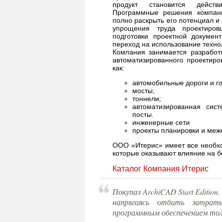
продукт становится действ
Программные решения компани
полно раскрыть его потенциал и
упрощения труда проектиров
подготовки проектной докумен
переход на использование техно
Компания занимается разработ
автоматизированного проектиро
как:
автомобильные дороги и г
мосты;
тоннели;
автоматизированная сис
посты.
инженерные сети
проекты планировки и меж
ООО «Итерис» имеет все необхо
которые оказывают влияние на б
Каталог Компания Итерис
Покупал ArchiCAD Start Edition
напрягаясь отбить затрат
программным обеспечением тол