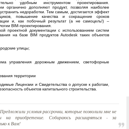
ительно удобным инструментом проектирования.
и органично дополняют продукт, позволяя наиболее
 устранить недоработки. Тем самым, достигается эффект
щиков, повышение качества и сокращение сроков
тации и, как побочный результат (а не самоцель!) –
логии BIM-проектирования.
кой проектной документации с использованием систем
вания на базе BIM продуктов Autodesk таких объектов
ородские улицы;
тема управления дорожным движением, светофорные
евания территории
димые Лицензии и Свидетельства о допуске к работам,
езопасность объектов капитального строительства.
. Предложили условия рассрочки, которые позволили мне не
ы на приобретение. Собираюсь расширяться - за
ько к Вам!