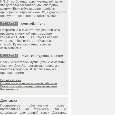
ИП. Спасибо Анастасии Кузнецовой за то,
что доставка состоялась до новогодних
каникул. Если в будущем понадобится
приобрести лицензионное ПО, надеюсь, что
оно будет в каталоге "Архитект Дизайн".
17.09.2025
Дмитрий, г. Тула
Оперативно и компетентно решили мою
проблему с покупкой программного
комплекса СМАРТ ЛЭП. Спустя неделю
установил. Все работает. Отдельное
спасибо Кузнецовой Анастасии за
отзывчивость!
01.09.2025
Роман ИП Руденок, г. Артем
Спасибо Анастасии Кузнецовой с компании
Архитект Дизайн, проконсультировала и
помогла в подборе ПО и отправке, все
пришло в время.
Все отзывы >>
Оставить свой отзыв о нашей работе >>
Посмотреть рекомендательные письма
Клиентов >>
Доставка
Программное обеспечение может
поставляться как физически, так и
средствами электронной связи. Доставка