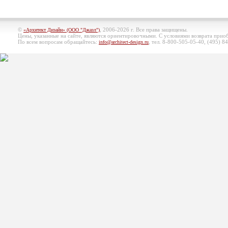
©
, 2006-2026 г. Все права защищены.
«Архитект Дизайн» (ООО "Джазл")
Цены, указанные на сайте, являются ориентировочными. С условиями возврата при
По всем вопросам обращайтесь:
, тел. 8-800-505-05-40, (495)
84
info@architect-design.ru