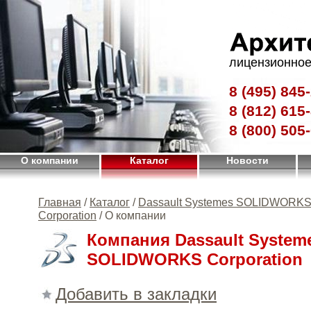
лицензионное
8 (495)
845-
8 (812)
615-
8 (800)
505-
О компании
Каталог
Новости
Главная
/
Каталог
/
Dassault Systemes SOLIDWORK
Corporation
/ О компании
Компания Dassault System
SOLIDWORKS Corporation
Добавить в закладки