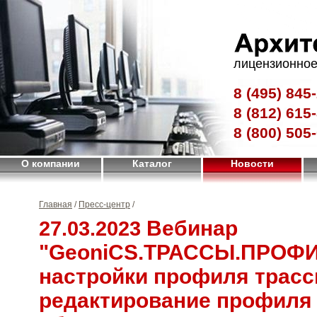
лицензионное
8 (495)
845-
8 (812)
615-
8 (800)
505-
О компании
Каталог
Новости
Главная
/
Пресс-центр
/
Вебинар
27.03.2023
"GeoniCS.ТРАССЫ.ПРОФИ
настройки профиля трасс
редактирование профиля