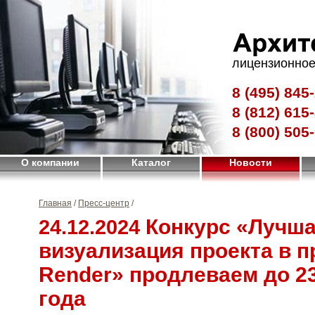
лицензионное
8 (495)
845-
8 (812)
615-
8 (800)
505-
О компании
Каталог
Новости
Главная
/
Пресс-центр
/
Конкурс «Лучша
24.12.2024
визуализация проекта в 
Render» продлеваем до 2
года