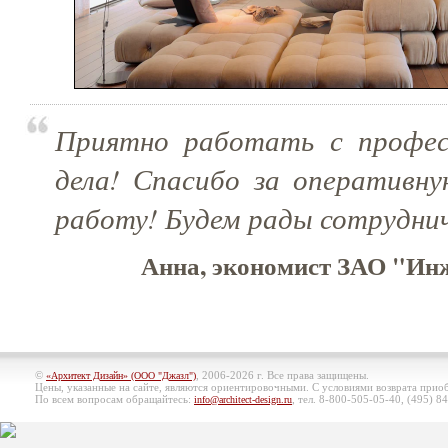
Приятно работать с профес
дела! Спасибо за оперативну
работу! Будем рады сотрудни
Анна, экономист ЗАО "Ин
©
, 2006-2026 г. Все права защищены.
«Архитект Дизайн» (ООО "Джазл")
Цены, указанные на сайте, являются ориентировочными. С условиями возврата при
По всем вопросам обращайтесь:
, тел. 8-800-505-05-40, (495)
84
info@architect-design.ru