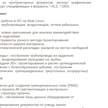
 из проприетарных форматов, экспорт графических
порт спецификации в форматы *.XLS, *.ODS.
ния:
работы в ОС на базе Linux;
 трубопроводов, воздуховодов, лотков кабельных
 новое приложение для анализа взаимодействия
и изделиями;
трументы зонного метода проектирования,
слоев по ширине материала;
томатической раскладки, раскрой на листах свободной
оды»: построение трубопровода на заданном
, моделирование вальцовки на трубах;
едачи 3D»: проектирование и расчет цилиндрической
ения с бочкообразными зубьями, построение
ических, трапецеидальных, треугольных, полукруглых).
а:
менты для создания принципиальных схем (P&ID),
 проекта АК (автоматизация и контрольно-
структуру проекта;
»: обновление базы данных оборудования от
рмирования документов по отводу земли;