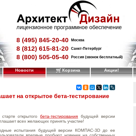
лицензионное программное обеспечение
8 (495)
845-20-40
Москва
8 (812)
615-81-20
Санкт-Петербург
8 (800)
505-05-40
Россия (звонок бесплатный)
Новости
Корзина
Акции!
шает на открытое бета-тестирование
 старте открытого
бета-тестирования
будущей версии
лашает всех желающих принять участие!
годные испытания будущей версии КОМПАС-3D до ее
ользователи впервые пробуют новинки на собственных