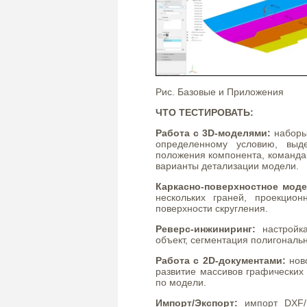
Рис. Базовые и Приложения
ЧТО ТЕСТИРОВАТЬ:
Работа с 3D-моделями:
наборы 
определенному условию, выд
положения компонента, команда 
варианты детализации модели.
Каркасно-поверхностное мод
нескольких граней, проекцио
поверхности скругления.
Реверс-инжиниринг:
настройка
объект, сегментация полигональн
Работа с 2D-документами:
ново
развитие массивов графических
по модели.
Импорт/Экспорт:
импорт DXF/D