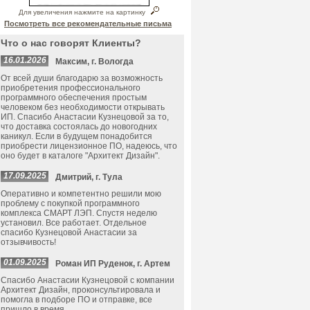
Для увеличения нажмите на картинку
Посмотреть все рекомендательные письма
Что о нас говорят Клиенты?
16.01.2026
Максим, г. Вологда
От всей души благодарю за возможность
приобретения профессионального
программного обеспечения простым
человеком без необходимости открывать
ИП. Спасибо Анастасии Кузнецовой за то,
что доставка состоялась до новогодних
каникул. Если в будущем понадобится
приобрести лицензионное ПО, надеюсь, что
оно будет в каталоге "Архитект Дизайн".
17.09.2025
Дмитрий, г. Тула
Оперативно и компетентно решили мою
проблему с покупкой программного
комплекса СМАРТ ЛЭП. Спустя неделю
установил. Все работает. Отдельное
спасибо Кузнецовой Анастасии за
отзывчивость!
01.09.2025
Роман ИП Руденок, г. Артем
Спасибо Анастасии Кузнецовой с компании
Архитект Дизайн, проконсультировала и
помогла в подборе ПО и отправке, все
пришло в время.