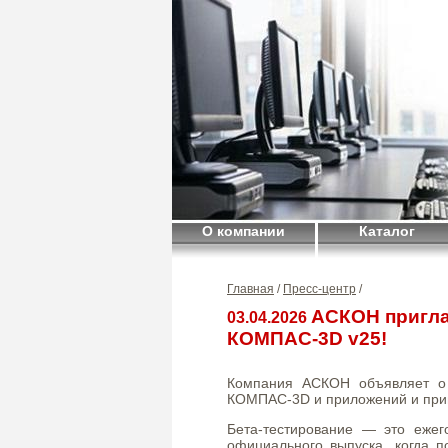
О компании
Каталог
Главная
/
Пресс-центр
/
АСКОН пригла
03.04.2026
КОМПАС-3D v25!
Компания АСКОН объявляет о
КОМПАС-3D и приложений и приг
Бета-тестирование — это еже
официального выпуска, когда п