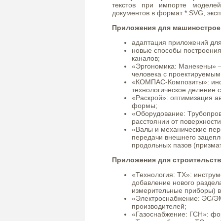
текстов при импорте моделей
документов в формат *.SVG, экс
Приложения для машинострое
адаптация приложений для 
новые способы построения
каналов;
«Эргономика: Манекены» –
человека с проектируемым
«КОМПАС-Композиты»: инс
технологическое деление 
«Раскрой»: оптимизация ав
формы;
«Оборудование: Трубопров
расстоянии от поверхности
«Валы и механические пер
передачи внешнего зацепл
продольных пазов (призмат
Приложения для строительств
«Технология: ТХ»: инстру
добавление нового раздела
измерительные приборы) в 
«Электроснабжение: ЭС/ЭМ
производителей;
«Газоснабжение: ГСН»: фо