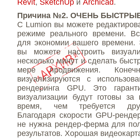
Revit
,
SketchUp
и
Archicad
.
Причина №2. ОЧЕНЬ БЫСТРЫЕ
С Lumion вы можете редактирова
режиме реального времени. Вс
для экономии вашего времени. Э
вы можете настроить визуал
несколько минут и сделать быст
мере продвижения. Конечн
визуализируются с использова
рендеринга GPU. Это гарант
визуализации будут готовы за
время, чем требуется дру
Благодаря скорости GPU-ренде
не нужна рендер-ферма для по
результатов. Хорошая видеокарта