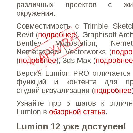
различных проектов с жи
окружения.
Совместимость с Trimble Sketc
Revit (
подробнее
), Graphisoft Arc
Bentley Microstation, Nemet
Nemetscheck Vectorworks (
подро
(
подробнее
), 3ds Max (
подробнее
Версия Lumion PRO отличается
функций и контента для пр
студий визуализации (
подробнее
Узнайте про 5 шагов к отлич
Lumion в
обзорной статье
.
Lumion 12 уже доступен!