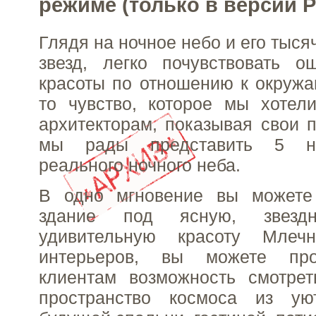
режиме (только в версии P
Глядя на ночное небо и его тыс
звезд, легко почувствовать 
красоты по отношению к окруж
то чувство, которое мы хотел
архитекторам, показывая свои п
мы рады представить 5 н
реального ночного неба.
В одно мгновение вы можете
здание под ясную, звез
удивительную красоту Млеч
интерьеров, вы можете прод
клиентам возможность смотрет
пространство космоса из ую