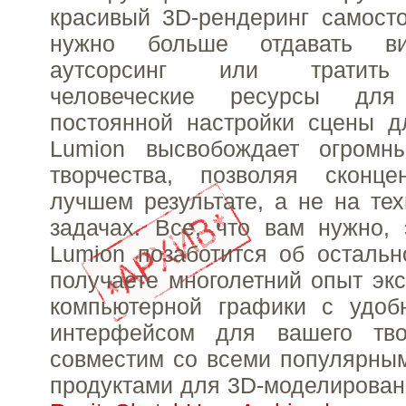
красивый 3D-рендеринг самост
нужно больше отдавать ви
аутсорсинг или тратить
человеческие ресурсы для
постоянной настройки сцены д
Lumion высвобождает огромн
творчества, позволяя сконце
лучшем результате, а не на те
задачах. Все, что вам нужно,
Lumion позаботится об осталь
получаете многолетний опыт экс
компьютерной графики с удо
интерфейсом для вашего тво
совместим со всеми популярны
продуктами для 3D-моделирован