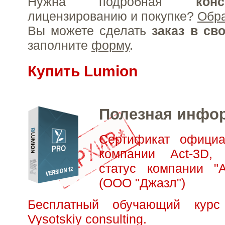
Нужна подробная
конс
лицензированию и покупке?
Обр
Вы можете сделать
заказ в св
заполните
форму
.
Купить Lumion
Полезная инфо
Сертификат официа
компании Act-3D,
статус компании "А
(ООО "Джазл")
Бесплатный обучающий кур
Vysotskiy consulting.