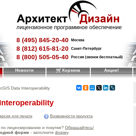
лицензионное программное обеспечение
8 (495)
845-20-40
Москва
8 (812)
615-81-20
Санкт-Петербург
8 (800)
505-05-40
Россия (звонок бесплатный)
Новости
Корзина
Акции!
cGIS Data Interoperability
nteroperability
ерсия для печати
Возможности продукта
по лицензированию и покупке?
Обращайтесь!
бодной форме
- заполните
форму
.