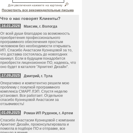
Для увеличения нажмите на картинку
Посмотреть все рекомендательные письма
Что о нас говорят Клиенты?
16.01.2026
Максим, г. Вологда
От всей души благодарю за возможность
приобретения профессионального
программного обеспечения простым
человеком без необходимости открывать
ИП. Спасибо Анастасии Кузнецовой за то,
что доставка состоялась до новогодних
каникул. Если в будущем понадобится
приобрести лицензионное ПО, надеюсь, что
оно будет в каталоге "Архитект Дизайн".
17.09.2025
Дмитрий, г. Тула
Оперативно и компетентно решили мою
проблему с покупкой программного
комплекса СМАРТ ЛЭП. Спустя неделю
установил. Все работает. Отдельное
спасибо Кузнецовой Анастасии за
отзывчивость!
01.09.2025
Роман ИП Руденок, г. Артем
Спасибо Анастасии Кузнецовой с компании
Архитект Дизайн, проконсультировала и
помогла в подборе ПО и отправке, все
пришло в время.