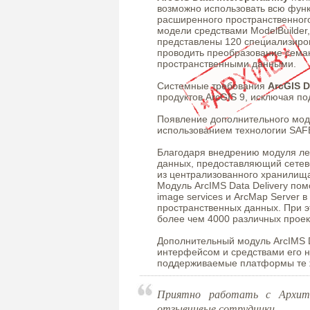
возможно использовать всю фун
расширенного пространственного
модели средствами ModelBuilder
представлены 120 специализиро
проводить преобразование семан
пространственными данными.
Системные требования
ArcGIS D
продуктов ArcGIS 9, исключая по
Появление дополнительного модул
использованием технологии SAFE
Благодаря внедрению модуля лег
данных, предоставляющий сетев
из централизованного хранилища
Модуль ArcIMS Data Delivery пом
image services и ArcMap Server
пространственных данных. При 
более чем 4000 различных проек
Дополнительный модуль ArcIMS D
интерфейсом и средствами его н
поддерживаемые платформы те же
Приятно работать с Архите
отзывчивые сотрудники.