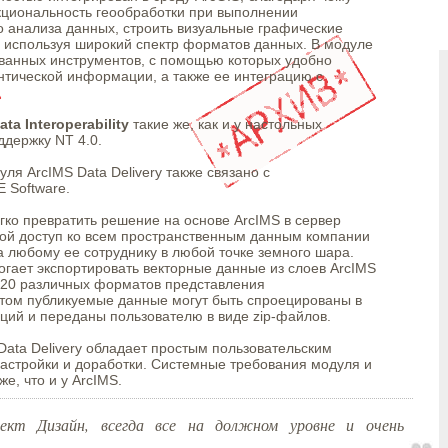
кциональность геообработки при выполнении
 анализа данных, строить визуальные графические
, используя широкий спектр форматов данных. В модуле
ванных инструментов, с помощью которых удобно
тической информации, а также ее интеграцию с
ata Interoperability
такие же, как и у настольных
ддержку NT 4.0.
я ArcIMS Data Delivery также связано с
 Software.
ко превратить решение на основе ArcIMS в сервер
ой доступ ко всем пространственным данным компании
 любому ее сотруднику в любой точке земного шара.
огает экспортировать векторные данные из слоев ArcIMS
 в 20 различных форматов представления
этом публикуемые данные могут быть спроецированы в
ций и переданы пользователю в виде zip-файлов.
ata Delivery обладает простым пользовательским
астройки и доработки. Системные требования модуля и
, что и у ArcIMS.
кт Дизайн, всегда все на должном уровне и очень