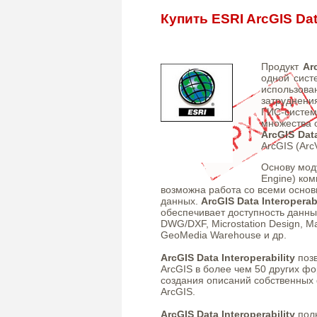
Купить ESRI ArcGIS Data
Продукт
Ar
одной сист
использова
затруднени
ГИС-сист
множества 
ArcGIS Data
ArcGIS (ArcV
Основу моду
Engine) ком
возможна работа со всеми осно
данных.
ArcGIS Data Interoperabi
обеспечивает доступность данны
DWG/DXF, Microstation Design, Map
GeoMedia Warehouse и др.
ArcGIS Data Interoperability
позв
ArcGIS в более чем 50 других ф
создания описаний собственных 
ArcGIS.
ArcGIS Data Interoperability
полн