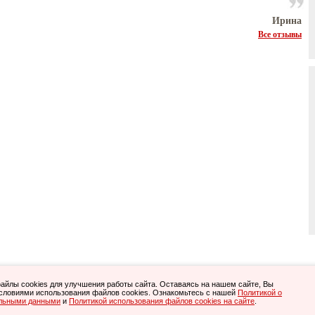
Ирина
Все отзывы
Все права защищены.
йлы cookies для улучшения работы сайта. Оставаясь на нашем сайте, Вы
очными. С условиями возврата приобретенного ПО Вы можете ознакомиться
.
словиями использования файлов cookies. Ознакомьтесь с нашей
Политикой о
здесь
, тел. 8-800-505-05-40, (495)
845-20-40
, (812)
615-81-20
.
альными данными
n.ru
и
Политикой использования файлов cookies на сайте
.