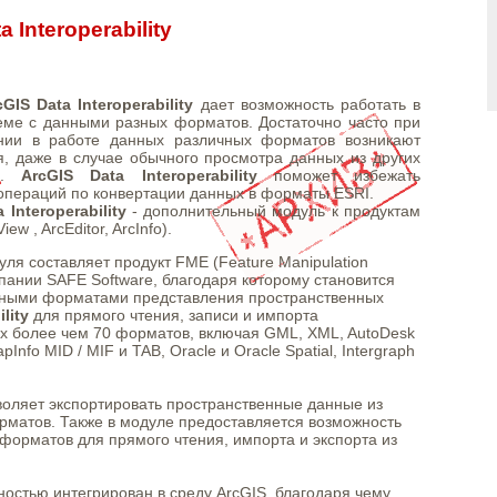
 Interoperability
cGIS Data Interoperability
дает возможность работать в
еме с данными разных форматов. Достаточно часто при
нии в работе данных различных форматов возникают
я, даже в случае обычного просмотра данных из других
ем.
ArcGIS Data Interoperability
поможет избежать
операций по конвертации данных в форматы ESRI.
 Interoperability
- дополнительный модуль к продуктам
iew , ArcEditor, ArcInfo).
ля составляет продукт FME (Feature Manipulation
пании SAFE Software, благодаря которому становится
вными форматами представления пространственных
lity
для прямого чтения, записи и импорта
х более чем 70 форматов, включая GML, XML, AutoDesk
Info MID / MIF и TAB, Oracle и Oracle Spatial, Intergraph
оляет экспортировать пространственные данные из
орматов. Также в модуле предоставляется возможность
форматов для прямого чтения, импорта и экспорта из
остью интегрирован в среду ArcGIS, благодаря чему